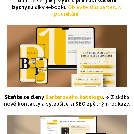
Naučte se, jak ji
využít pro růst vašeho
byznysu
díky e-booku
Objevte sílu barteru v
podnikání
.
Staňte se členy
Barterového
katalogu
. → Získáte
nové kontakty
a vylepšíte si SEO zpětnými odkazy.