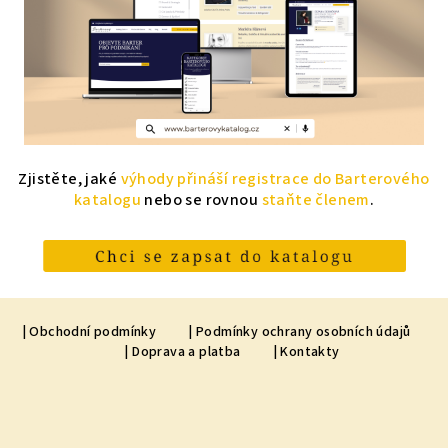
Zjistěte, jaké
výhody přináší registrace do Barterového
katalogu
nebo se rovnou
staňte členem
.
Z
á
| Obchodní podmínky
| Podmínky ochrany osobních údajů
| Doprava a platba
| Kontakty
p
a
t