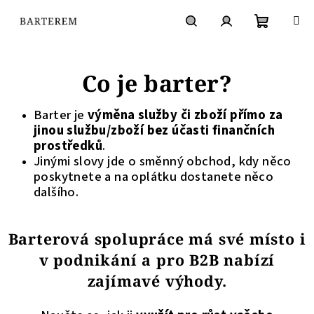
Přejít
na
obsah
Nákupní
Hledat
Přihlášení
Co je barter?
košík
Barter je
výměna služby či zboží přímo za
jinou službu/zboží bez účasti finančních
prostředků
.
Jinými slovy jde o směnný obchod, kdy něco
poskytnete a na oplátku dostanete něco
dalšího.
Barterová spolupráce má své místo i
v podnikání a
pro B2B nabízí
zajímavé výhody
.