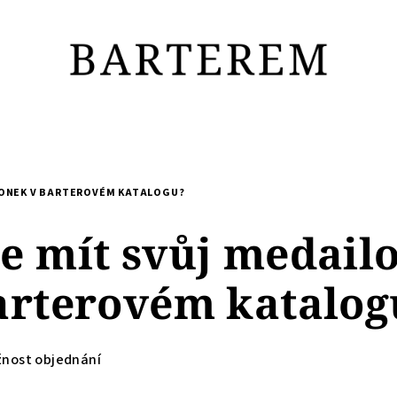
LONEK V BARTEROVÉM KATALOGU?
e mít svůj medail
arterovém katalog
žnost objednání