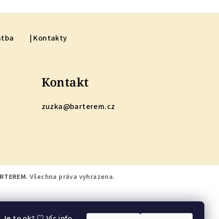
atba
| Kontakty
Kontakt
zuzka
@
barterem.cz
RTEREM
. Všechna práva vyhrazena.
 Je to ok? 🤍
Víc info