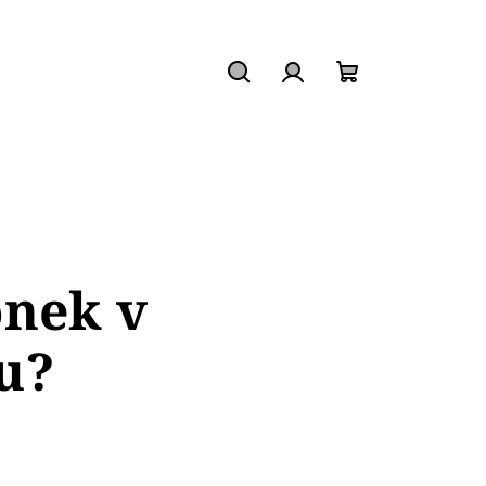
Hledat
Přihlášení
Nákupní
košík
onek v
u?