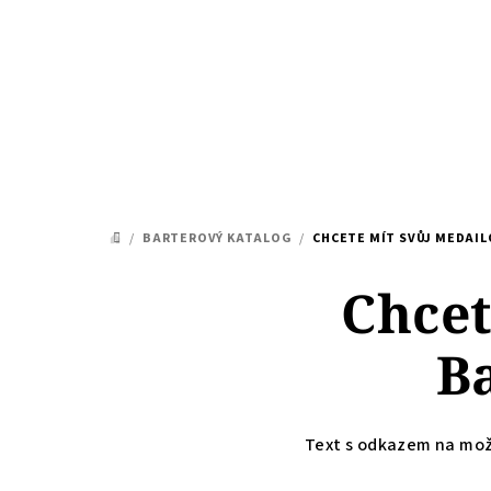
Přejít
na
obsah
/
BARTEROVÝ KATALOG
/
CHCETE MÍT SVŮJ MEDAI
DOMŮ
Chcet
B
Text s odkazem na mo